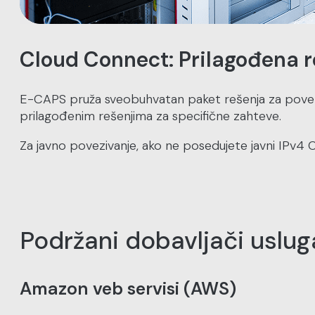
Cloud Connect: Prilagođena r
E-CAPS pruža sveobuhvatan paket rešenja za poveziva
prilagođenim rešenjima za specifične zahteve.
Za javno povezivanje, ako ne posedujete javni IPv4 
Podržani dobavljači uslug
Amazon veb servisi (AWS)