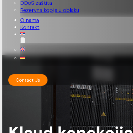
DDoS zaštita
Rezervna kopija u oblaku
O nama
Kontakt
Contact Us
Klaud konekcija