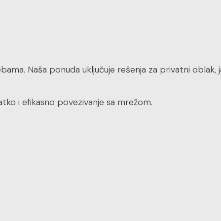
a. Naša ponuda uključuje rešenja za privatni oblak, jav
latko i efikasno povezivanje sa mrežom.