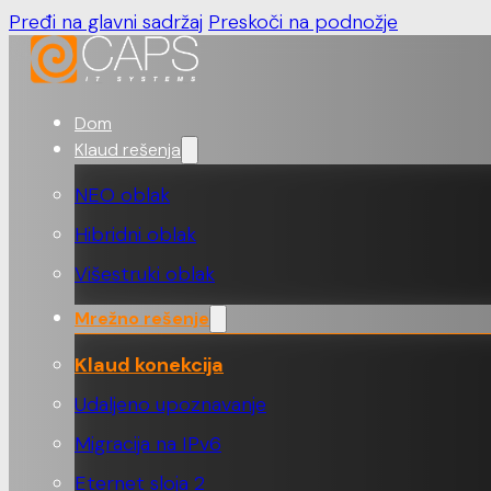
Pređi na glavni sadržaj
Preskoči na podnožje
Dom
Klaud rešenja
NEO oblak
Hibridni oblak
Višestruki oblak
Mrežno rešenje
Klaud konekcija
Udaljeno upoznavanje
Migracija na IPv6
Eternet sloja 2