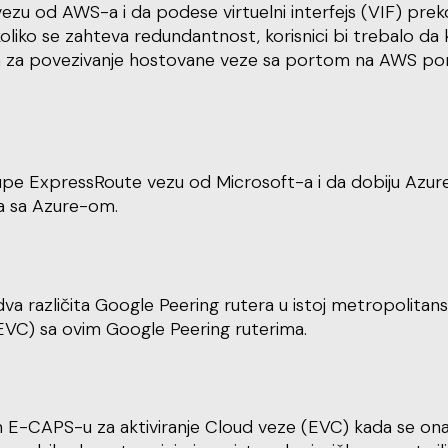
zu od AWS-a i da podese virtuelni interfejs (VIF) pr
ka. Ukoliko se zahteva redundantnost, korisnici bi treba
 za povezivanje hostovane veze sa portom na AWS portal
 ExpressRoute vezu od Microsoft-a i da dobiju Azure ser
za sa Azure-om.
a različita Google Peering rutera u istoj metropolitansk
VC) sa ovim Google Peering ruterima.
reban E-CAPS-u za aktiviranje Cloud veze (EVC) kada se 