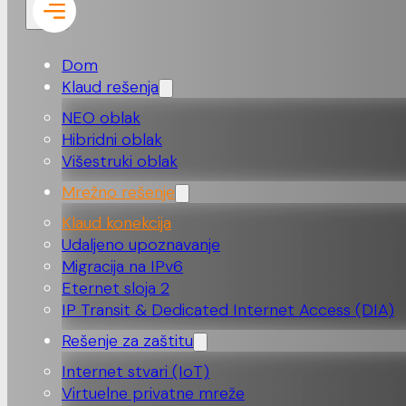
Dom
Klaud rešenja
NEO oblak
Hibridni oblak
Višestruki oblak
Mrežno rešenje
Klaud konekcija
Udaljeno upoznavanje
Migracija na IPv6
Eternet sloja 2
IP Transit & Dedicated Internet Access (DIA)
Rešenje za zaštitu
Internet stvari (IoT)
Virtuelne privatne mreže