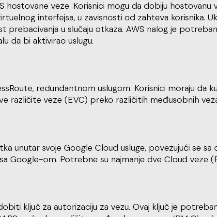
ostovane veze. Korisnici mogu da dobiju hostovanu ve
g virtuelnog interfejsa, u zavisnosti od zahteva korisni
t prebacivanja u slučaju otkaza. AWS nalog je potreban
 da bi aktivirao uslugu.
sRoute, redundantnom uslugom. Korisnici moraju da kupe
e različite veze (EVC) preko različitih međusobnih ve
ka unutar svoje Google Cloud usluge, povezujući se sa dv
 sa Google-om. Potrebne su najmanje dve Cloud veze (E
dobiti ključ za autorizaciju za vezu. Ovaj ključ je pot