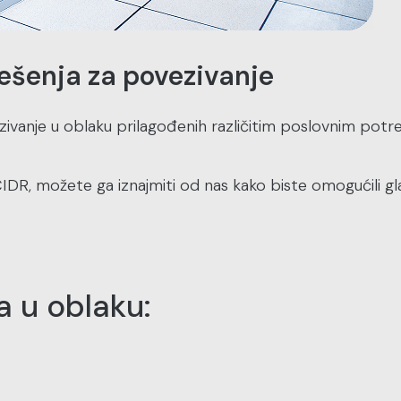
ešenja za povezivanje
nje u oblaku prilagođenih različitim poslovnim potrebam
CIDR, možete ga iznajmiti od nas kako biste omogućili g
a u oblaku: