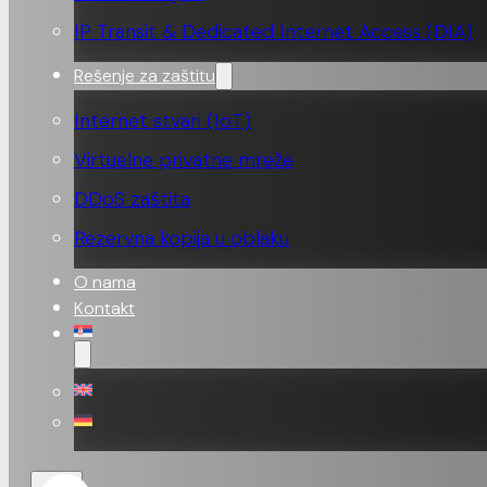
IP Transit & Dedicated Internet Access (DIA)
Rešenje za zaštitu
Internet stvari (IoT)
Virtuelne privatne mreže
DDoS zaštita
Rezervna kopija u oblaku
O nama
Kontakt