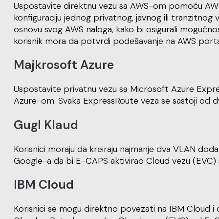
Uspostavite direktnu vezu sa AWS-om pomoću AWS h
konfiguraciju jednog privatnog, javnog ili tranzitno
osnovu svog AWS naloga, kako bi osigurali mogućnos
korisnik mora da potvrdi podešavanje na AWS portalu
Majkrosoft Azure
Uspostavite privatnu vezu sa Microsoft Azure Expres
Azure-om. Svaka ExpressRoute veza se sastoji od dv
Gugl Klaud
Korisnici moraju da kreiraju najmanje dva VLAN dodat
Google-a da bi E-CAPS aktivirao Cloud vezu (EVC)
IBM Cloud
Korisnici se mogu direktno povezati na IBM Cloud i 